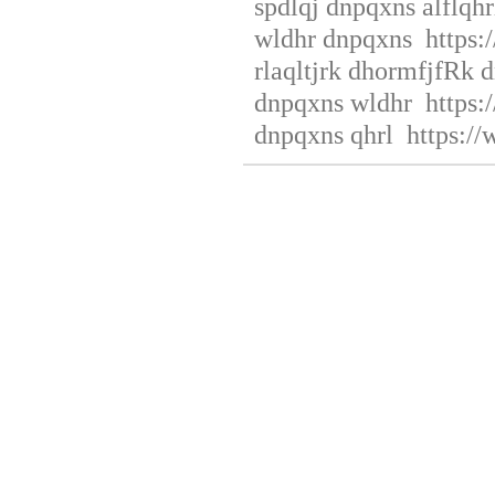
spdlqj dnpqxns alflqhr
wldhr dnpqxns https:/
rlaqltjrk dhormfjfRk 
dnpqxns wldhr https:/
dnpqxns qhrl https://
미
프
진
코
리
아
viagrastore
미
프
뉴
스
qldkahf
rudak
racingbest
무
료
만
남
어