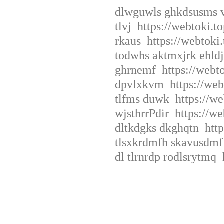
dlwguwls ghkdsusms v
tlvj https://webtoki.
rkaus https://webtoki
todwhs aktmxjrk ehldj
ghrnemf https://webt
dpvlxkvm https://web
tlfms duwk https://we
wjsthrrPdir https://w
dltkdgks dkghqtn http
tlsxkrdmfh skavusdmf 
dl tlrnrdp rodlsrytmq