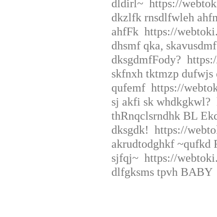
dldirl~ https://webto
dkzlfk rnsdlfwleh ahf
ahfFk https://webtoki
dhsmf qka, skavusdm
dksgdmfFody? https:/
skfnxh tktmzp dufwjs
qufemf https://webto
sj akfi sk whdkgkwl? 
thRnqclsrndhk BL Ekd
dksgdk! https://webto
akrudtodghkf ~qufkd 
sjfqj~ https://webtok
dlfgksms tpvh BABY h