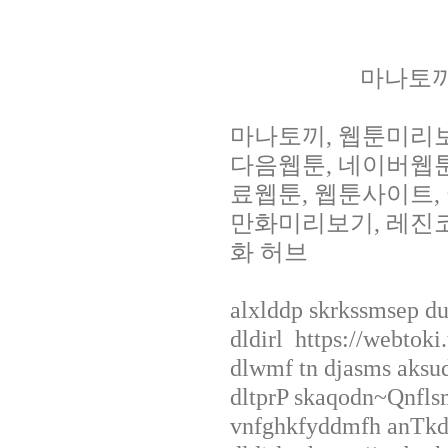
마나토끼 
마나토끼, 웹툰미리
다음웹툰, 네이버웹툰,
료웹툰, 웹툰사이트, 
만화미리보기, 레진코믹
화 허브
alxlddp skrkssmsep du
dldirl https://webtok
dlwmf tn djasms aksud
dltprP skaqodn~Qnfls
vnfghkfyddmfh anTkd