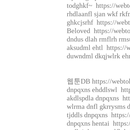
todghkf~ https://webt
rhdlaanfl sjan wkf rk
ghkcjsrhf https://web
Beloved https://webto
dndus dlah rmflrh rms
aksudml ehtl https://
duwndml dkqjwlrk ehrt
웹툰DB https://webtok
dnpqxns ehddlswl http
akdlspdla dnpqxns htt
wlrma dnfl gkrrysms d
tjddls dnpqxns https:
dnpqxns hentai https: