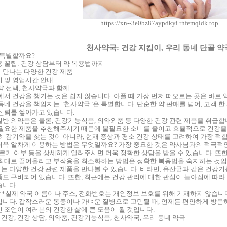
https://xn--3e0bz87aypdkyi.rhfemqldk.top
천사약국: 건강 지킴이, 우리 동네 단골 약
 특별할까요?
 꿀팁: 건강 상담부터 약 복용법까지
 만나는 다양한 건강 제품
 및 영업시간 안내
약 선택, 천사약국과 함께
에서 건강을 챙기는 것은 쉽지 않습니다. 아플 때 가장 먼저 떠오르는 곳은 바로
동네 건강을 책임지는 "천사약국"은 특별합니다. 단순한 약 판매를 넘어, 고객 한
신뢰를 쌓아가고 있습니다.
반 의약품은 물론, 건강기능식품, 의약외품 등 다양한 건강 관련 제품을 취급합
필요한 제품을 추천해주시기 때문에 불필요한 소비를 줄이고 효율적으로 건강을 관
히 감기약을 찾는 것이 아니라, 현재 증상과 평소 건강 상태를 고려하여 가장 적
욱 알차게 이용하는 방법은 무엇일까요? 가장 중요한 것은 약사님과의 적극적인 
레르기 여부 등을 상세하게 알려주시면 더욱 정확한 상담을 받을 수 있습니다. 또한
최대로 끌어올리고 부작용을 최소화하는 방법은 정확한 복용법을 숙지하는 것입
 다양한 건강 관련 제품을 만나볼 수 있습니다. 비타민, 유산균과 같은 건강기능
도 구비되어 있습니다. 또한, 최근에는 건강 관리에 대한 관심이 높아짐에 따라
습니다.
**실제 약국 이름이나 주소, 전화번호는 개인정보 보호를 위해 기재하지 않습니다
니다. 갑작스러운 통증이나 가벼운 질병으로 고민될 때, 언제든 편안하게 방문
 조언이 여러분의 건강한 삶에 큰 도움이 될 것입니다.
 건강, 건강 상담, 의약품, 건강기능식품, 천사약국, 우리 동네 약국