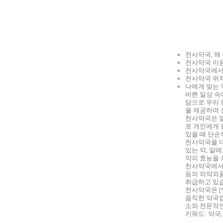
천사약국, 왜
천사약국 이용
천사약국에서
천사약국 위치
나에게 맞는 
바쁜 일상 속
담으로 우리 
을 제공하며 
천사약국은 일
로 개인에게 
있을 때 단순
천사약국을 더
있는 약, 알
약의 효능을 
천사약국에서는
등의 의약외품
취급하고 있
천사약국은 [
음직한 약국입
소와 전문적인
키워드: 약국,