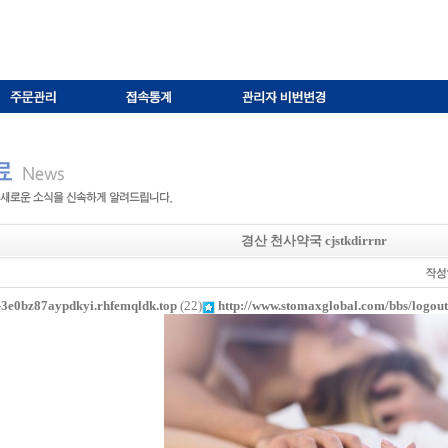
경산 천사약국 cjstkdirrnr
--3e0bz87aypdkyi.rhfemqldk.top
(22)
http://www.stomaxglobal.com/bbs/logou