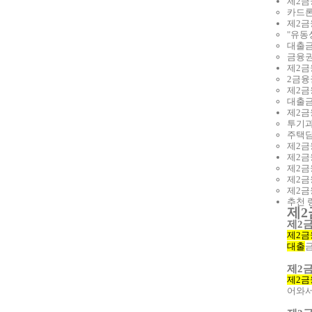
제2금
카드론
제2금
"유동
대출금
금융권
제2금
2금융
제2금
대출금
제2금
투기과
주택담
제2금
제2금
제2금
제2금
제2금
추천 
제2
제2
제2금
대출
제2
제2
어와