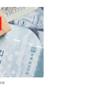
Home
Contact
Sitemap
English
하게