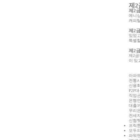
제2
제2
예니상
캐피탈
제2
있었고
특별할
제2
제2금
이 있
아파트
전통
신용회
P2P
직업군
은행연
대출3
우리은
전세자
신협햇
프릭
모두
파워