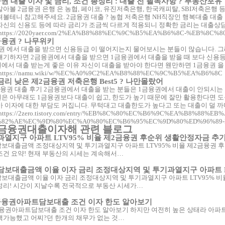
권 대출 이자 및 금리, 조건 총정리 : 대출 전 필독사항 ? 부동산포유
알아볼 2금융권 은행 은 농협, 페이코, 유진저축은행, 한국캐피탈, SBI저축은행 등
펴볼테니 참고해주세요. 2금융권 대출 ? 농협 저축은행 NH직장인 행복대출 대출 이
자신의 신용도 등에 따라 금리가 조금씩 다르게 적용되니 정확한 금리는 대출상
https://2020yaer.com/2%EA%B8%88%EC%9C%B5%EA%B6%8C-%EB%8C%
융권 ? 나무위키
권 에서 대출을 받으면 신용등급 이 떨어지는지 물어보시는 분들이 많습니다. 그
얘기하자면 2금융권에서 대출을 받으면 1금융권에서 대출을 받을 때 보다 신용등급
에서 대출 받는게 좋은 이유 자신이 대출을 받아야 한다면 웬만하면 1금융권 을
https://namu.wiki/w/%EC%A0%9C2%EA%B8%88%EC%9C%B5%EA%B6%8C
리 낮은 제2금융권 저축은행 Best5 ? 나만몰랐어
금융권 대출 후기 2금융권에서 대출을 받는 분들은 1금융권에서 대출이 안되시는 
은 아무래도 1금융권보다 대출이 쉽고, 한도가 높기 때문에 잘만 활용한다면 도
아 이자에 대한 부담도 커집니다. 무턱대고 대출한도가 높다고 또는 대출이 덜 
https://2zero.tistory.com/entry/%EB%8C%80%EC%B6%9C%EA%B8%88%EB
82%AE%EC%9D%80%EC%A0%80%EC%B6%95%EC%9D%80%ED%96%89-B
금융권대출이자해 관련 블로그
열지구 아파트 LTV95% 비율 제2금융권 후순위 생활안정자금 추가 
보대출금액 조정대상지역 및 투기과열지구 아파트 LTV95% 비율 제2금융권 후
조건 요약! 현재 부동산의 시세는 계속해서…
담보대출금액 이율 이자 금리 조정대상지역 및 투기과열지구 아파트 L
보대출금액 이율 이자 금리 조정대상지역 및 투기과열지구 아파트 LTV95% 비
정리! 시간이 지날수록 전국적으로 부동산 시세가…
금융권아파트담보대출 조건 이자 한도 알아보기
융권아파트담보대출 조건 이자 한도 알아보기 하지만 여전히 높은 상태라 아파트
택가능했고 어찌?던 한개의 채무가 없는 것…