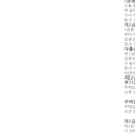
2금융
오늘 
해 살
기서 
링크: 
제2금
2금융
부터 
금융권
링크: 
대출금
제 2
금융권
가 높
링크: 
%EB%
제2
투기과
주택담
서류 
주택
주택담
조건 
제2
제2금
가 선