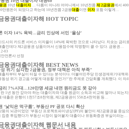
융권 10년 대출이자 내공60
융권
10년
대출이자
… 다름이 아니라 어머니께서 10년전쯤
제 2금융권
에서 40
500만원돈이 되었다고 하는데 10년전쯤 2금융
대출
이면
이자
포함 이렇게…
금융권대출이자해 HOT TOPIC
 이자 14% 육박…금리 인상에 서민 ‘울상’
카드사의 카드론 서비스 이자율이 14%에 육박한 것으로 나타났다. 치솟는 금리로
대출인데다 제2금융권 상품이어서 신용점수에 악영향이 클 수 있다. 금융권…
12-03
안언론사 선정
금융권대출이자해 BEST NEWS
성 위기 심각한 2금융권, 정부 대책은 아직 부족"
대출자부터 부실이 터질 수 있다는 분석이다. 더불어민주당 민생경제위기대책위원
유동성 위기 경고음 어떻게 대응할 것인가?’란 주제로 간담회를 개최했다. 이 
리 7%시대…120만명 세금 내면 원리금도 못 갚아
이란 1년 동안 갚아야 하는 대출이자와 대출 원금이 소득과 비교해 얼마나 되는지를
계 대출은 은행이 1천57조8천억원, 제2금융권이 558조4천억원 등…
 ‘낯익은 먹구름’, 부동산 PF 공포 다시 확산
악몽의 뇌관이었던 ‘부동산 프로젝트파이낸싱'(PF)의 불안이 제2금융권을 중심으
 집중 투입했다가 부동산 시장이 얼어붙자 대출이나 유동화증권 부실이라는…
금융권대출이자해 웹문서 내용