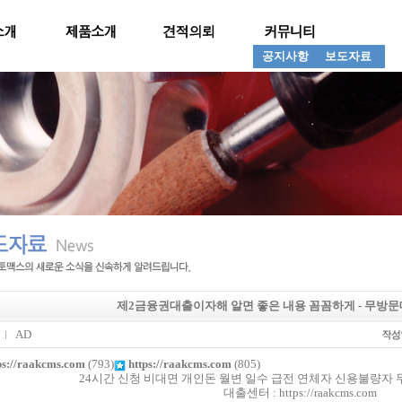
공지사항
보도자료
제2금융권대출이자해 알면 좋은 내용 꼼꼼하게 - 무방
AD
ps://raakcms.com
(793)
https://raakcms.com
(805)
24시간 신청 비대면 개인돈 월변 일수 급전 연체자 신용불량자 
대출센터 : https://raakcms.com