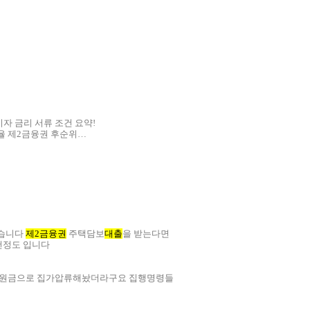
자 금리 서류 조건 요약!
율 제2금융권 후순위…
같습니다
제2금융권
주택담보
대출
을 받는다면
7천정도 입니다
 원금으로 집가압류해놨더라구요 집행명령들