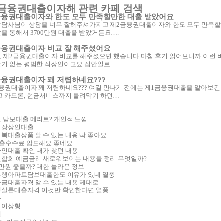
금융권대출이자해 관련 카페 검색
금융권대출이자와 한도 모두 만족할만한 대출 받았어요
담사님이 상담을 너무 잘해주셔가지고 제2금융권대출이자와 한도 모두 만족할만
을 통해서 3700만원 대출을 받았거든요….
금융권대출이자 비교 잘 해주셨어요
 제2금융권대출이자 비교를 해주셨으면 했습니다 마침 후기 읽어보니까 이런 
거 없는 평범한 직장인이고요 집안일로…
금융권대출이자 꽤 저렴하네요???
융권대출이자 꽤 저렴하네요??? 여길 만나기 전에는 제1금융권대출을 알아보긴
고 카드론, 현금서비스까지 돌려막기 하던…
 담보대출 메리트? 개인적 느낌
시장상인대출
복대출상품 알 수 있는 내용 딱 좋아요
대출수수료 압도해요 좋네요
인대출 확인 내가 찾던 내용
합회 예금금리 새로워보이는 내용들 정리 무엇일까?
만원 좋을까? 대한 놀라운 정보
행아파트담보대출한도 이유가 있네 열풍
금대출자격 알 수 있는 내용 제대로
살론대출자격 이것만 확인한다면 열풍
툰
의이상형
맨