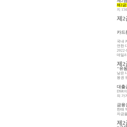
제2금
제2금
지 1
제2
카드론
국내 
연한 
2022-
데일리
제2
"유동
낮은 
융권 
대출금
DSR
의 가
금융권
한때 
자금을
제2