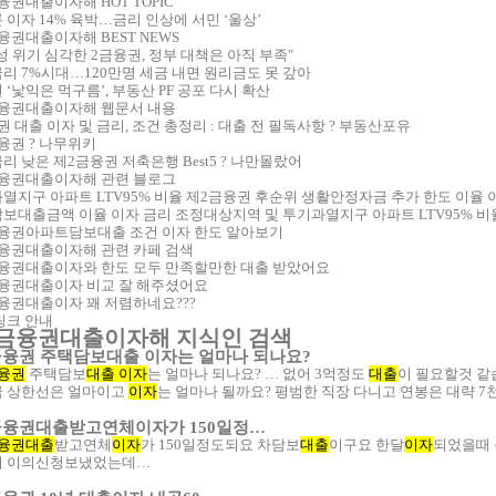
융권대출이자해 HOT TOPIC
 이자 14% 육박…금리 인상에 서민 ‘울상’
융권대출이자해 BEST NEWS
성 위기 심각한 2금융권, 정부 대책은 아직 부족"
리 7%시대…120만명 세금 내면 원리금도 못 갚아
 ‘낯익은 먹구름’, 부동산 PF 공포 다시 확산
융권대출이자해 웹문서 내용
권 대출 이자 및 금리, 조건 총정리 : 대출 전 필독사항 ? 부동산포유
융권 ? 나무위키
리 낮은 제2금융권 저축은행 Best5 ? 나만몰랐어
융권대출이자해 관련 블로그
열지구 아파트 LTV95% 비율 제2금융권 후순위 생활안정자금 추가 한도 이율 이
보대출금액 이율 이자 금리 조정대상지역 및 투기과열지구 아파트 LTV95% 비
융권아파트담보대출 조건 이자 한도 알아보기
융권대출이자해 관련 카페 검색
융권대출이자와 한도 모두 만족할만한 대출 받았어요
융권대출이자 비교 잘 해주셨어요
융권대출이자 꽤 저렴하네요???
링크 안내
금융권대출이자해 지식인 검색
금융권 주택담보대출 이자는 얼마나 되나요?
융권
주택담보
대출 이자
는 얼마나 되나요? … 없어 3억정도
대출
이 필요할것 
금 상한선은 얼마이고
이자
는 얼마나 될까요? 평범한 직장 다니고 연봉은 대략 
금융권대출받고연체이자가 150일정…
금융권대출
받고연체
이자
가 150일정도되요 차담보
대출
이구요 한달
이자
되었을때
서 이의신청보냈었는데…