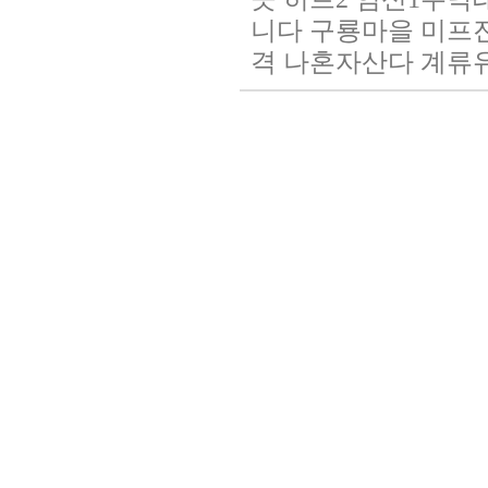
니다
구룡마을
미프진
격
나혼자산다
계류