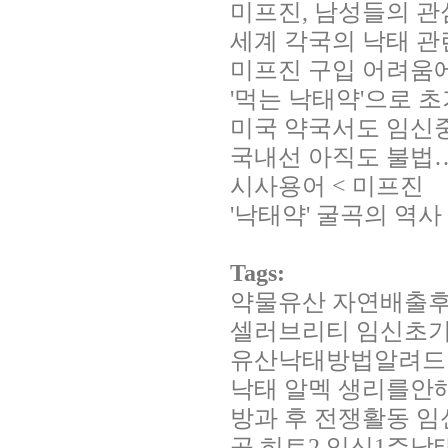
미프진, 남성들의 관
세계 각국의 낙태 관
미프진 구입 어려움에
'먹는 낙태약'으로 
미국 약국서도 임신중
국내선 아직도 불법
시사용어 < 미프진
'낙태약' 굴곡의 역사
Tags:
약물유산 자연배출
셀러브리티
임신초
유산낙태방법알려드
낙태
알멕
생리를안
방과 후 전쟁활동
임
곳
히트2
임신1주낙