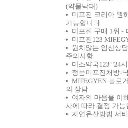
(약물낙태)
미프진 코리아
원하
회사소개
제품소개
가능합니다
미프진 구매 1위 - 
미프진123
MIFEG
원치않는 임신상
주의사항
미소약국123
"24
정품미프진처방-
MIFEGYEN 블로
의 상담
여자의 마음을 이
사에 따라 결정 가능
자연유산방법
서비